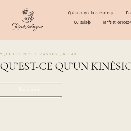
Qu’est ce que la kinésiologie
Po
Qui suis-je
Tarifs et Rendez
2 JUILLET 2021
MASSAGE
RELAX
QU’EST-CE QU’UN KINÉS
Read More