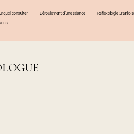
urquoi consulter
Déroulement d’une séance
Réflexologie Cranio-s
-vous
IOLOGUE