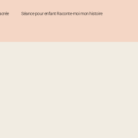
acrée
Séance pour enfant Raconte-moi mon histoire